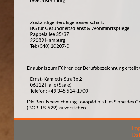
06406 Bernburg
Zuständige Berufsgenossenschaft:

BG für Gesundheitsdienst & Wohlfahrtspflege

Pappelallee 35/37

22089 Hamburg

Tel: (040) 20207-0
Erlaubnis zum Führen der Berufsbezeichnung erteil
Ernst-Kamieth-Straße 2

06112 Halle (Saale)

Telefon: +49 345 514-1700
Die Berufsbezeichnung Logopädin ist im Sinne des G
(BGBl I S. 529) zu verstehen.
Im
Da